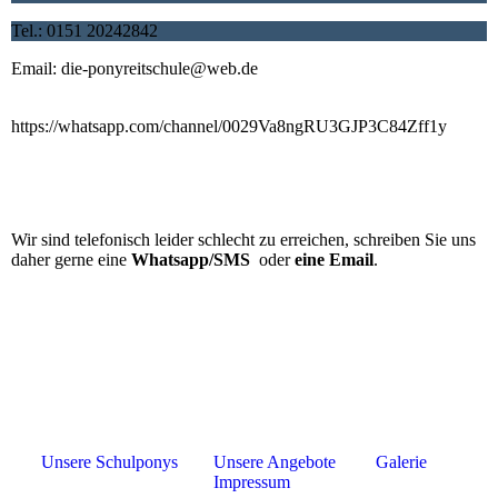
Tel.:
0151 20242842
Email: die-ponyreitschule@web.de
Abonniert auch gerne unseren WhatsApp Kanal:
https://whatsapp.com/channel/0029Va8ngRU3GJP3C84Zff1y
Wir sind telefonisch leider schlecht zu erreichen, schreiben Sie uns
daher gerne eine
Whatsapp/SMS
oder
eine Email
.
Unsere Schulponys
Unsere Angebote
Galerie
Impressum