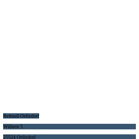
Reitstall Oelixdorf
Wühren 5
25524 Oelixdorf