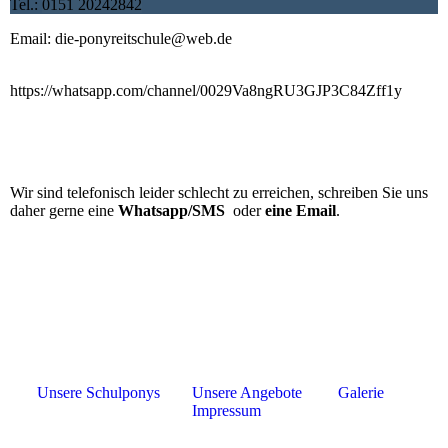
Tel.:
0151 20242842
Email: die-ponyreitschule@web.de
Abonniert auch gerne unseren WhatsApp Kanal:
https://whatsapp.com/channel/0029Va8ngRU3GJP3C84Zff1y
Wir sind telefonisch leider schlecht zu erreichen, schreiben Sie uns
daher gerne eine
Whatsapp/SMS
oder
eine Email
.
Unsere Schulponys
Unsere Angebote
Galerie
Impressum