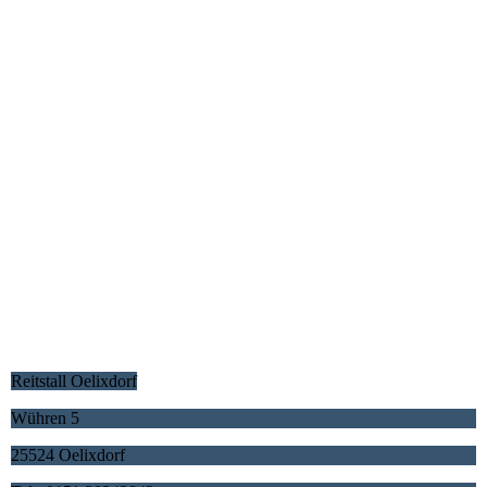
Reitstall Oelixdorf
Wühren 5
25524 Oelixdorf